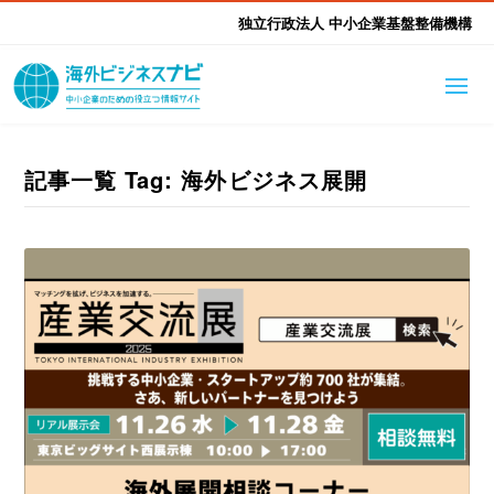
独立行政法人 中小企業基盤整備機構
海外ビジネスナビとは
はじめて海外
記事一覧 Tag: 海外ビジネス展開
海外展開そもそも講座
生成AI活用ツール集
ふかぼり海外
海外出展 海外展示会ハン
海外進出ノウハウ
現地レポート
EUガイドブック
アドバイザーリスト
ドブック
進出・支援事例
調査レポート
本部・関東本部
北海道本部
支援メニュー
東北本部
中部本部
海外展開アドバイス支援
支援機関相談
北陸本部
近畿本部