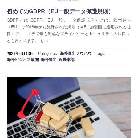
初めてのGDPR（EU一般データ保護規則）
GDPRとは GDPR（EU一般データ保護規則）とは、欧州連合
（EU）で2018年から施行された規則（＝EU加盟国に適用される法
律）で、『世界で最も過酷なプライバシーとセキュリティの法律 』
とも言われます。 も…
2021年5月13日
Categories:
海外進出ノウハウ
Tags:
海外ビジネス展開
海外進出
近畿本部