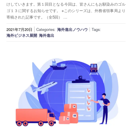
海外展開支援メニュー
関係機関のリンク集
けしていきます。第１回目となる今回は、皆さんにもお馴染みのゴル
ゴ１３に関するお知らせです。 ※このシリーズは、外務省領事局より
中国本部
四国本部
寄稿された記事です。（全5回） …
2021年7月20日
Categories:
海外進出ノウハウ
Tags:
九州本部
沖縄事務所
海外ビジネス展開
海外進出