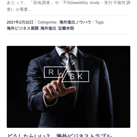
あたって、「現地調査」や「F/S(feasibility study・実行可能性調
査)」が重要…
2021年2月22日
Categories:
海外進出ノウハウ
Tags:
海外ビジネス展開
海外進出
近畿本部
どうしたらいい？ 海外ビジネストラブル