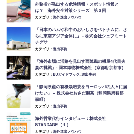
外務省が発出する危険情報・スポット情報と
は？ 海外安全対策シリーズ 第３回
カテゴリ：
海外進出ノウハウ
「日本のハムや和牛のおいしさをベトナムに、さ
らに東南アジア全体に」 ‐ 株式会社シェフミート
チグサ
カテゴリ：
進出事例
「海外市場に活路を見出す西陣織の機屋4代目夫
妻の挑戦」- 岡本織物株式会社（京都府京都市）
カテゴリ：
EUガイドブック
,
進出事例
「静岡県産の有機栽培茶をヨーロッパの人々に届
けたい」 – 株式会社おさだ製茶（静岡県周智郡
森町）
カテゴリ：
進出事例
海外営業代行インタビュー：株式会社
STANDAGE（１）
カテゴリ：
海外進出ノウハウ