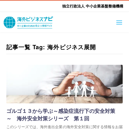
独立行政法人 中小企業基盤整備機構
海外ビジネスナビとは
はじめて海外
記事一覧 Tag: 海外ビジネス展開
海外展開そもそも講座
生成AI活用ツール集
ふかぼり海外
海外出展 海外展示会ハン
海外進出ノウハウ
現地レポート
EUガイドブック
アドバイザーリスト
ドブック
進出・支援事例
調査レポート
本部・関東本部
北海道本部
支援メニュー
ゴルゴ１３から学ぶ～感染症流行下の安全対策
東北本部
中部本部
海外展開アドバイス支援
支援機関相談
～ 海外安全対策シリーズ 第１回
このシリーズでは、海外進出企業の海外安全対策に関する情報をお届
北陸本部
近畿本部