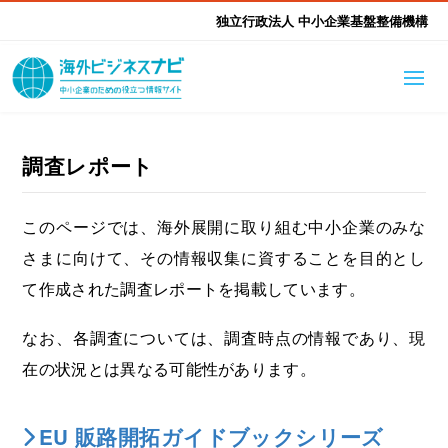
独立行政法人 中小企業基盤整備機構
海外ビジネスナビとは
はじめて海外
調査レポート
海外展開そもそも講座
生成AI活用ツール集
ふかぼり海外
このページでは、海外展開に取り組む中小企業のみな
さまに向けて、その情報収集に資することを目的とし
海外出展 海外展示会ハン
海外進出ノウハウ
現地レポート
EUガイドブック
アドバイザーリスト
て作成された調査レポートを掲載しています。
ドブック
進出・支援事例
調査レポート
なお、各調査については、調査時点の情報であり、現
本部・関東本部
北海道本部
支援メニュー
在の状況とは異なる可能性があります。
東北本部
中部本部
海外展開アドバイス支援
支援機関相談
EU 販路開拓ガイドブックシリーズ
北陸本部
近畿本部