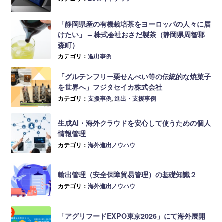
「静岡県産の有機栽培茶をヨーロッパの人々に届
けたい」 – 株式会社おさだ製茶（静岡県周智郡
森町）
カテゴリ：
進出事例
「グルテンフリー栗せんべい等の伝統的な焼菓子
を世界へ」フジタセイカ株式会社
カテゴリ：
支援事例
,
進出・支援事例
生成AI・海外クラウドを安心して使うための個人
情報管理
カテゴリ：
海外進出ノウハウ
輸出管理（安全保障貿易管理）の基礎知識２
カテゴリ：
海外進出ノウハウ
「アグリフードEXPO東京2026」にて海外展開