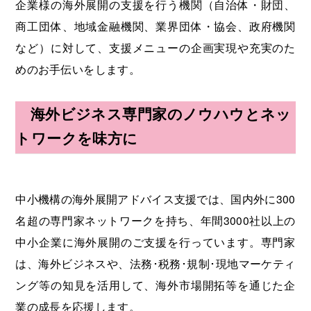
企業様の海外展開の支援を行う機関（自治体・財団、
海外展開支援メニュー
関係機関のリンク集
商工団体、地域金融機関、業界団体・協会、政府機関
中国本部
四国本部
など）に対して、支援メニューの企画実現や充実のた
めのお手伝いをします。
九州本部
沖縄事務所
海外ビジネス専門家のノウハウとネッ
トワークを味方に
中小機構の海外展開アドバイス支援では、国内外に300
名超の専門家ネットワークを持ち、年間3000社以上の
中小企業に海外展開のご支援を行っています。専門家
は、海外ビジネスや、法務･税務･規制･現地マーケティ
ング等の知見を活用して、海外市場開拓等を通じた企
業の成長を応援します。