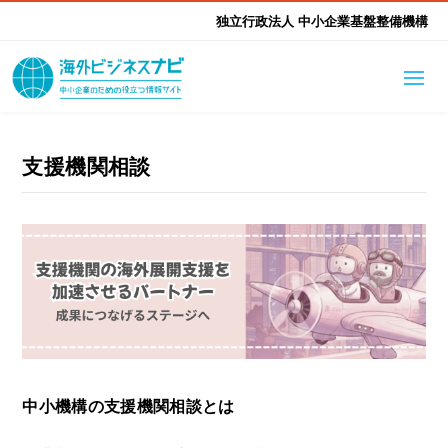
独立行政法人 中小企業基盤整備機構
海外ビジネスナビとは
はじめて海外
支援機関相談
海外展開そもそも講座
生成AI活用ツール集
ふかぼり海外
海外出展 海外展示会ハン
海外進出ノウハウ
現地レポート
EUガイドブック
アドバイザーリスト
ドブック
進出・支援事例
調査レポート
本部・関東本部
北海道本部
支援メニュー
東北本部
中部本部
海外展開アドバイス支援
支援機関相談
中小機構の支援機関相談とは
北陸本部
近畿本部