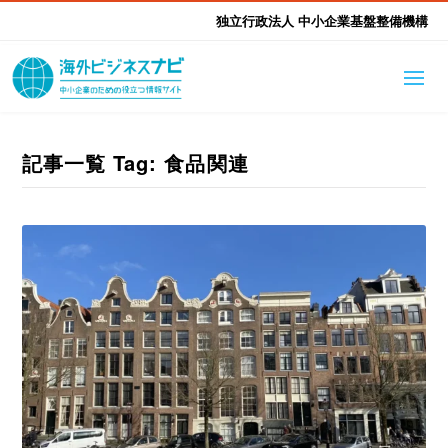
独立行政法人 中小企業基盤整備機構
海外ビジネスナビとは
はじめて海外
記事一覧 Tag: 食品関連
海外展開そもそも講座
生成AI活用ツール集
ふかぼり海外
海外出展 海外展示会ハン
海外進出ノウハウ
現地レポート
EUガイドブック
アドバイザーリスト
ドブック
進出・支援事例
調査レポート
本部・関東本部
北海道本部
支援メニュー
東北本部
中部本部
海外展開アドバイス支援
支援機関相談
北陸本部
近畿本部