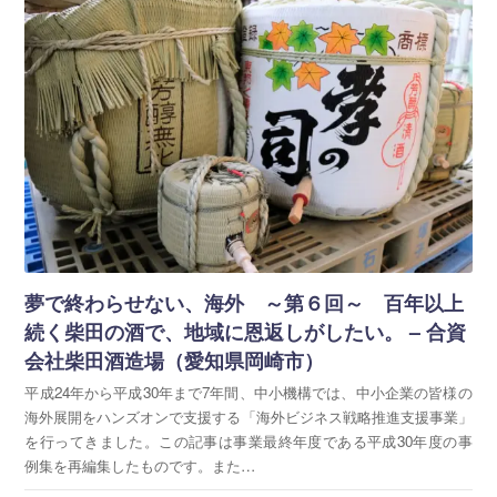
夢で終わらせない、海外 ～第６回～ 百年以上
続く柴田の酒で、地域に恩返しがしたい。 – 合資
会社柴田酒造場（愛知県岡崎市）
平成24年から平成30年まで7年間、中小機構では、中小企業の皆様の
海外展開をハンズオンで支援する「海外ビジネス戦略推進支援事業」
を行ってきました。この記事は事業最終年度である平成30年度の事
例集を再編集したものです。また…