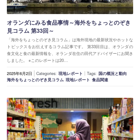
海外展開支援メニュー
関係機関のリンク集
中国本部
四国本部
オランダにみる食品事情～海外をちょっとのぞき
見コラム 第33回～
九州本部
沖縄事務所
「海外をちょっとのぞき見コラム」は海外現地の最新状況やホットな
トピックスをお伝えするコラム記事です。 第33回目は、オランダの
食文化と食の最新情報を、オランダ在住の田代アドバイザーにお聞き
しました。 ※このレポートは20…
2025年6月2日
Categories:
現地レポート
Tags:
国の概況と動向
海外をちょっとのぞき見コラム
現地レポート
食品関連