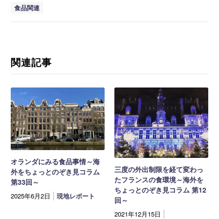
食品関連
関連記事
オランダにみる食品事情～海
三度の外出制限を経て変わっ
外をちょっとのぞき見コラム
たフランスの食環境～海外を
第33回～
ちょっとのぞき見コラム 第12
2025年6月2日
現地レポート
回～
2021年12月15日