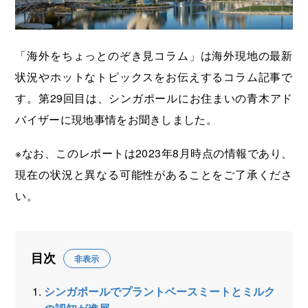
海外展開支援メニュー
関係機関のリンク集
中国本部
四国本部
「海外をちょっとのぞき見コラム」は海外現地の最新
九州本部
沖縄事務所
状況やホットなトピックスをお伝えするコラム記事で
す。第29回目は、シンガポールにお住まいの青木アド
バイザーに現地事情をお聞きしました。
※なお、このレポートは2023年8月時点の情報であり、
現在の状況と異なる可能性があることをご了承くださ
い。
目次
非表示
シンガポールでプラントベースミートとミルク