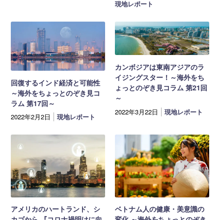
現地レポート
カンボジアは東南アジアのラ
イジングスター！～海外をち
回復するインド経済と可能性
ょっとのぞき見コラム 第21回
～海外をちょっとのぞき見コ
～
ラム 第17回～
2022年3月22日
現地レポート
2022年2月2日
現地レポート
アメリカのハートランド、シ
ベトナム人の健康・美意識の
カゴから 『コロナ禍明けに向
変化 ～海外をちょっとのぞき