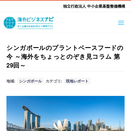
独立行政法人 中小企業基盤整備機構
海外ビジネスナビとは
はじめて海外
シンガポールのプラントベースフードの
今 ～海外をちょっとのぞき見コラム 第
海外展開そもそも講座
生成AI活用ツール集
ふかぼり海外
29回～
海外出展 海外展示会ハン
海外進出ノウハウ
現地レポート
地域:
シンガポール
カテゴリ:
現地レポート
EUガイドブック
アドバイザーリスト
ドブック
進出・支援事例
調査レポート
本部・関東本部
北海道本部
支援メニュー
東北本部
中部本部
海外展開アドバイス支援
支援機関相談
北陸本部
近畿本部