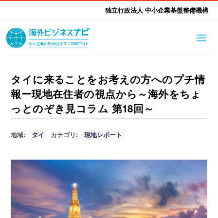
独立行政法人 中小企業基盤整備機構
海外ビジネスナビとは
はじめて海外
タイに来ることをお考えの方へのプチ情
報ー現地在住者の視点から～海外をちょ
海外展開そもそも講座
生成AI活用ツール集
ふかぼり海外
っとのぞき見コラム 第18回～
海外出展 海外展示会ハン
海外進出ノウハウ
現地レポート
地域:
タイ
カテゴリ:
現地レポート
EUガイドブック
アドバイザーリスト
ドブック
進出・支援事例
調査レポート
本部・関東本部
北海道本部
支援メニュー
東北本部
中部本部
海外展開アドバイス支援
支援機関相談
北陸本部
近畿本部