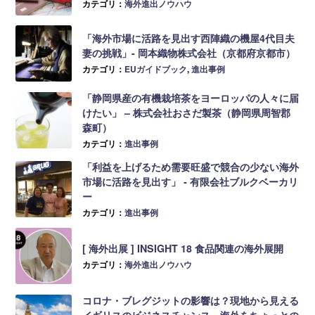
カテゴリ：
海外進出ノウハウ
「海外市場に活路を見出す西陣織の機屋4代目夫
妻の挑戦」- 岡本織物株式会社（京都府京都市）
カテゴリ：
EUガイドブック
,
進出事例
「静岡県産の有機栽培茶をヨーロッパの人々に届
けたい」 – 株式会社おさだ製茶（静岡県周智郡
森町）
カテゴリ：
進出事例
「利益を上げるため需要旺盛で競合の少ない海外
市場に活路を見出す」 ‐ 有限会社ブルクベーカリ
ー
カテゴリ：
進出事例
[ 海外出展 ] INSIGHT 18 食品関連の海外展開
カテゴリ：
海外進出ノウハウ
コロナ・ブレグジットの影響は？現地から見える