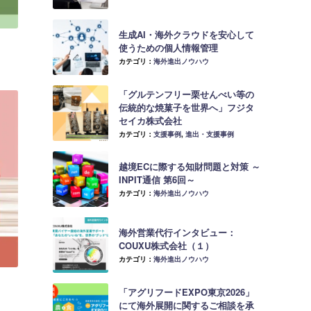
生成AI・海外クラウドを安心して
使うための個人情報管理
カテゴリ：
海外進出ノウハウ
「グルテンフリー栗せんべい等の
伝統的な焼菓子を世界へ」フジタ
セイカ株式会社
カテゴリ：
支援事例
,
進出・支援事例
越境ECに際する知財問題と対策 ～
INPIT通信 第6回～
カテゴリ：
海外進出ノウハウ
海外営業代行インタビュー：
COUXU株式会社（１）
カテゴリ：
海外進出ノウハウ
「アグリフードEXPO東京2026」
にて海外展開に関するご相談を承