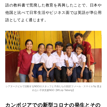
語の教科書で荒廃した教育を再興したことで、日本や
他国と比べて日常生活やビジネス面では英語が準公用
語としてよく通じます。
シアヌークビルで活動するNGOのスタッフと子供たちの笑顔”クメール・スマイル”by 恵ま
れない子供支援NGO【M‘Lop Tabang】
カンボジアでの新型コロナの発生とその