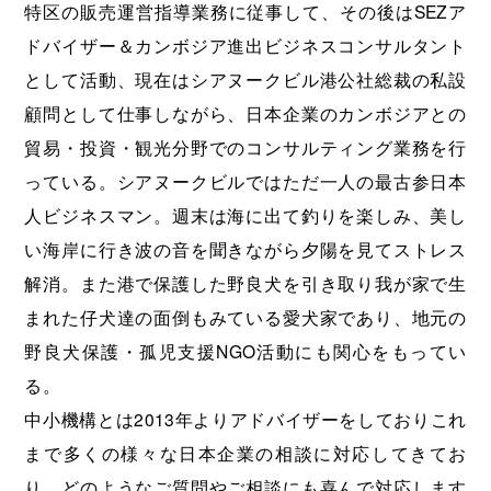
特区の販売運営指導業務に従事して、その後はSEZア
ドバイザー＆カンボジア進出ビジネスコンサルタント
として活動、現在はシアヌークビル港公社総裁の私設
顧問として仕事しながら、日本企業のカンボジアとの
貿易・投資・観光分野でのコンサルティング業務を行
っている。シアヌークビルではただ一人の最古参日本
人ビジネスマン。週末は海に出て釣りを楽しみ、美し
い海岸に行き波の音を聞きながら夕陽を見てストレス
解消。また港で保護した野良犬を引き取り我が家で生
まれた仔犬達の面倒もみている愛犬家であり、地元の
野良犬保護・孤児支援NGO活動にも関心をもってい
る。
中小機構とは2013年よりアドバイザーをしておりこれ
まで多くの様々な日本企業の相談に対応してきてお
り、どのようなご質問やご相談にも喜んで対応します