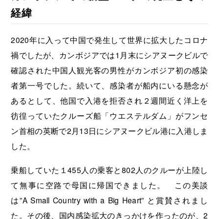
経緯
2020年に入って中国で発生して世界に拡大したコロナ
禍でしたが、カンボジアでは1月末にシアヌークビルで
確認された中国人観光客の男性がカンボジア初の感染
者第一号でした。続いて、感染者が船内にいる懸念が
あるとして、他国で入港を拒否され２週間近く洋上を
彷徨っていたクルーズ船「ウエステルダム」がフンセ
ン首相の英断で2月13日にシアヌークビル港に入港しま
した。
乗船していた１455人の乗客と802人のクルーが上陸し
て無事に空路で母国に帰国できました。 この美談
は”A Small Country with a Big Heart” と賞賛されまし
た。その後、国内感染拡大のきっかけを作ったのが、2