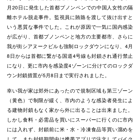
月20日に発生した首都プノンペンでの中国人女性の隔
離ホテル脱走事件。監視員に賄賂を渡して抜け出すと
いう悪質な事件でした。これが原因で一気に国内感染
が広がり、首都プノンペンと地方の主要都市、さらに
我が街シアヌークビルも強制ロックダウンになり、4月
8日からは首都に繋がる国道4号線も封鎖され通行禁止
になり、更に市内を感染度4ゾーンに分けてのロックダ
ウン封鎖措置が5月8日まで実行されました。
幸い我が家は郊外にあったので規制区域も第三ゾーン
（黄色）で制限が緩く、市内のような感染者発生によ
る建物封鎖もなく家から外に出ることは出来ました。
しかし食料・必需品を買いにスーパーに行くのに市内
には入れず、封鎖前に米・水・冷凍食品等買い溜めを
して、また封鎖期間中は携帯アプリで注文してバイク