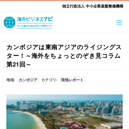
独立行政法人 中小企業基盤整備機構
海外ビジネスナビとは
はじめて海外
カンボジアは東南アジアのライジングス
ター！～海外をちょっとのぞき見コラム
海外展開そもそも講座
生成AI活用ツール集
ふかぼり海外
第21回～
海外出展 海外展示会ハン
海外進出ノウハウ
現地レポート
地域:
カンボジア
カテゴリ:
現地レポート
EUガイドブック
アドバイザーリスト
ドブック
進出・支援事例
調査レポート
本部・関東本部
北海道本部
支援メニュー
東北本部
中部本部
海外展開アドバイス支援
支援機関相談
北陸本部
近畿本部