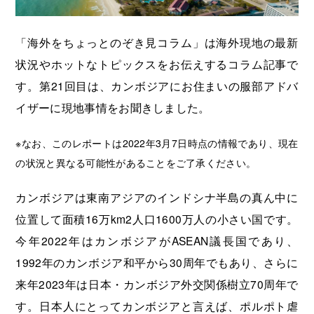
海外展開支援メニュー
関係機関のリンク集
中国本部
四国本部
「海外をちょっとのぞき見コラム」は海外現地の最新
状況やホットなトピックスをお伝えするコラム記事で
九州本部
沖縄事務所
す。第21回目は、カンボジアにお住まいの服部アドバ
イザーに現地事情をお聞きしました。
※なお、このレポートは2022年3月7日時点の情報であり、現在
の状況と異なる可能性があることをご了承ください。
カンボジアは東南アジアのインドシナ半島の真ん中に
位置して面積16万km2人口1600万人の小さい国です。
今年2022年はカンボジアがASEAN議長国であり、
1992年のカンボジア和平から30周年でもあり、さらに
来年2023年は日本・カンボジア外交関係樹立70周年で
す。日本人にとってカンボジアと言えば、ポルポト虐