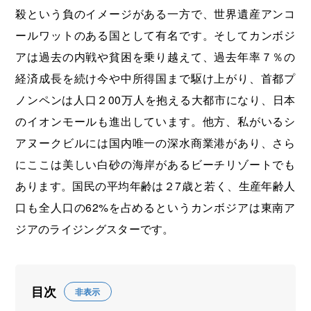
殺という負のイメージがある一方で、世界遺産アンコ
ールワットのある国として有名です。そしてカンボジ
アは過去の内戦や貧困を乗り越えて、過去年率７％の
経済成長を続け今や中所得国まで駆け上がり、首都プ
ノンペンは人口２00万人を抱える大都市になり、日本
のイオンモールも進出しています。他方、私がいるシ
アヌークビルには国内唯一の深水商業港があり、さら
にここは美しい白砂の海岸があるビーチリゾートでも
あります。国民の平均年齢は２7歳と若く、生産年齢人
口も全人口の62%を占めるというカンボジアは東南ア
ジアのライジングスターです。
目次
非表示