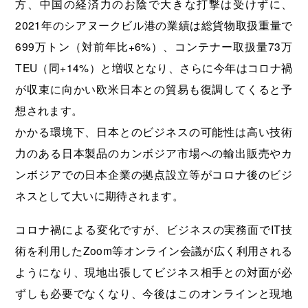
方、中国の経済力のお陰で大きな打撃は受けずに、
2021年のシアヌークビル港の業績は総貨物取扱重量で
699万トン（対前年比+6%）、コンテナー取扱量73万
TEU（同+14%）と増収となり、さらに今年はコロナ禍
が収束に向かい欧米日本との貿易も復調してくると予
想されます。
かかる環境下、日本とのビジネスの可能性は高い技術
力のある日本製品のカンボジア市場への輸出販売やカ
ンボジアでの日本企業の拠点設立等がコロナ後のビジ
ネスとして大いに期待されます。
コロナ禍による変化ですが、ビジネスの実務面でIT技
術を利用したZoom等オンライン会議が広く利用される
ようになり、現地出張してビジネス相手との対面が必
ずしも必要でなくなり、今後はこのオンラインと現地