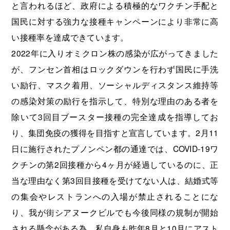
と言われるほど、政府による積極的なワクチン手配と
国民に対する強力な接種キャンペーンにより非常に高
い接種率を達成できています。
2022年に入りオミクロン株の感染が広がってきました
が、フンセン首相はロックダウンを行わず国民に手洗
い励行、マスク着用、ソーシャルディスタンス維持等
の感染対策の励行を指示して、特別な理由のある者を
除いて3回目ブースター接種の完全達成を指導してお
り、集団免疫の獲得を目指すと宣言しています。2月11
日に施行されたプノンペン都の通達では、COVID-19ワ
クチンの第2回接種から4ヶ月が経過しているのに、正
当な理由なく第3回目接種を受けてない人は、結婚式等
の集会やレストランへの入場が禁止されることにな
り、我が街シアヌークビルでも今後同様の規制が開始
される懸念がある為、私自身も昨年8月と10月にアスト