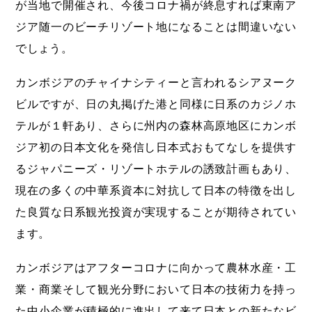
が当地で開催され、今後コロナ禍が終息すれば東南ア
ジア随一のビーチリゾート地になることは間違いない
でしょう。
カンボジアのチャイナシティーと言われるシアヌーク
ビルですが、日の丸掲げた港と同様に日系のカジノホ
テルが１軒あり、さらに州内の森林高原地区にカンボ
ジア初の日本文化を発信し日本式おもてなしを提供す
るジャパニーズ・リゾートホテルの誘致計画もあり、
現在の多くの中華系資本に対抗して日本の特徴を出し
た良質な日系観光投資が実現することが期待されてい
ます。
カンボジアはアフターコロナに向かって農林水産・工
業・商業そして観光分野において日本の技術力を持っ
た中小企業が積極的に進出して来て日本との新たなビ