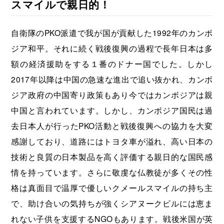
スマイルで親日的！
自衛隊のPKO派遣で我が国が貢献した1992年のカンボ
ジア和平。それに続く戦後復興の過程で長年日本は多
額の経済援助をする１番のドナー国でした。しかし
2017年以降は中国の急速な進出で追い抜かれ、カンボ
ジア政府の中国寄り政策もあり今ではカンボジアは親
中国と言われています。しかし、カンボジア国民は過
去日本人が行ったPKO活動と戦後復興への協力を大変
感謝しており、道路にはトヨタ車が溢れ、高い日本の
技術と良質の日本製品を高く評価する親日的な国民感
情を持っています。さらに敬虔な仏教徒が多くその性
格は真面目で温厚で優しいクメールスマイルの持ち主
で、助け合いの気持ちが強くシアヌークビルには恵ま
れない子供を支援するNGOもあります。戦後米国が英