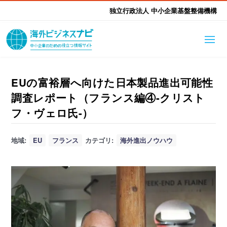
独立行政法人 中小企業基盤整備機構
海外ビジネスナビとは
はじめて海外
EUの富裕層へ向けた日本製品進出可能性
調査レポート（フランス編④-クリスト
海外展開そもそも講座
生成AI活用ツール集
ふかぼり海外
フ・ヴェロ氏-）
海外出展 海外展示会ハン
海外進出ノウハウ
現地レポート
地域:
EU
フランス
カテゴリ:
海外進出ノウハウ
EUガイドブック
アドバイザーリスト
ドブック
進出・支援事例
調査レポート
本部・関東本部
北海道本部
支援メニュー
東北本部
中部本部
海外展開アドバイス支援
支援機関相談
北陸本部
近畿本部