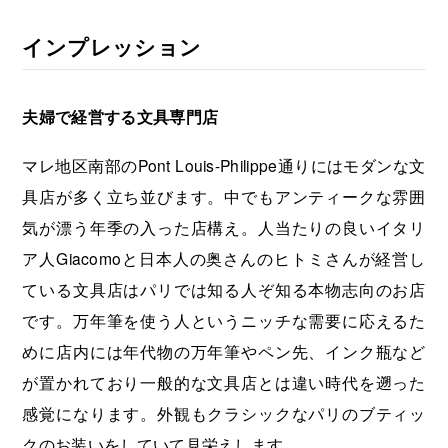
インプレッション
夫婦で経営する文具専門店
マレ地区南部のPont Louis-Philippe通りにはモダンな文
具店が多く立ち並びます。中でもアンティークな雰囲
気が漂う年季の入った店構え。人当たりの良いイタリ
ア人Giacomoと日本人の奥さんのヒトミさんが経営し
ている文具店はパリでは知る人ぞ知る本物志向のお店
です。万年筆を使う人というニッチな需要に応えるた
めに店内には年代物の万年筆やペン先、インク瓶など
が置かれており一般的な文具店とは違い時代を遡った
感覚になります。外観もクラシックなパリのブティッ
クのお装いをしていて見栄えします。