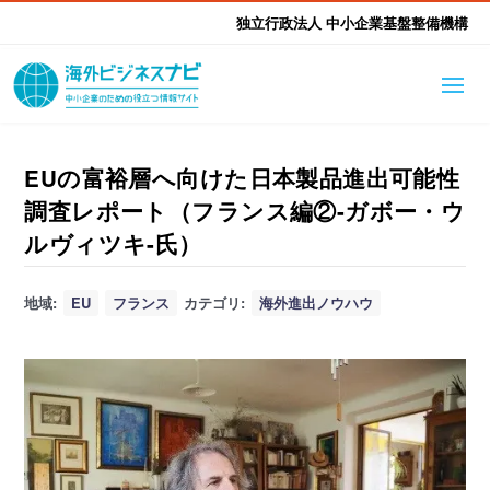
独立行政法人 中小企業基盤整備機構
海外ビジネスナビとは
はじめて海外
EUの富裕層へ向けた日本製品進出可能性
調査レポート（フランス編②-ガボー・ウ
海外展開そもそも講座
生成AI活用ツール集
ふかぼり海外
ルヴィツキ-氏）
海外出展 海外展示会ハン
海外進出ノウハウ
現地レポート
地域:
EU
フランス
カテゴリ:
海外進出ノウハウ
EUガイドブック
アドバイザーリスト
ドブック
進出・支援事例
調査レポート
本部・関東本部
北海道本部
支援メニュー
東北本部
中部本部
海外展開アドバイス支援
支援機関相談
北陸本部
近畿本部