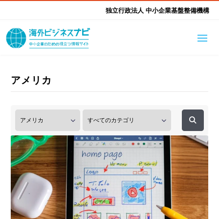
独立行政法人 中小企業基盤整備機構
海外ビジネスナビとは
はじめて海外
アメリカ
海外展開そもそも講座
生成AI活用ツール集
ふかぼり海外
海外出展 海外展示会ハン
海外進出ノウハウ
現地レポート
EUガイドブック
アドバイザーリスト
ドブック
進出・支援事例
調査レポート
本部・関東本部
北海道本部
支援メニュー
東北本部
中部本部
海外展開アドバイス支援
支援機関相談
北陸本部
近畿本部