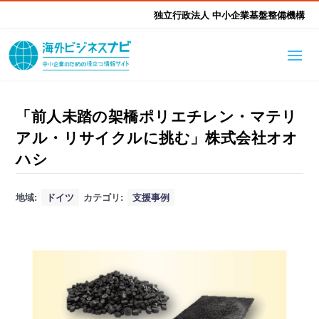
独立行政法人 中小企業基盤整備機構
海外ビジネスナビとは
はじめて海外
「前人未踏の架橋ポリエチレン・マテリ
アル・リサイクルに挑む」株式会社オオ
海外展開そもそも講座
生成AI活用ツール集
ふかぼり海外
ハシ
海外出展 海外展示会ハン
海外進出ノウハウ
現地レポート
地域:
ドイツ
カテゴリ:
支援事例
EUガイドブック
アドバイザーリスト
ドブック
進出・支援事例
調査レポート
本部・関東本部
北海道本部
支援メニュー
東北本部
中部本部
海外展開アドバイス支援
支援機関相談
北陸本部
近畿本部