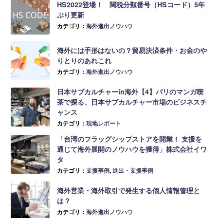
HS2022登場！ 関税分類番号（HSコード）5年
ぶり更新
カテゴリ：
海外進出ノウハウ
海外には手形はないの？貿易決済条件・お金のや
りとりのあれこれ
カテゴリ：
海外進出ノウハウ
日本サブカルチャーin海外【4】パリのマンガ喫
茶で探る、日本サブカルチャー市場のビジネスチ
ャンス
カテゴリ：
現地レポート
「台湾のフラッグシップストアを開業！ 支援を
通じて海外展開のノウハウを獲得」株式会社イワ
タ
カテゴリ：
支援事例
,
進出・支援事例
海外営業・海外取引で発生する個人情報管理と
は？
カテゴリ：
海外進出ノウハウ