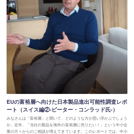
海外展開支援メニュー
関係機関のリンク集
中国本部
四国本部
九州本部
沖縄事務所
EUの富裕層へ向けた日本製品進出可能性調査レポ
ート（スイス編②-ピーター・コンラッド氏-）
みなさんは「富裕層」と聞いて、どのような方が思い浮かぶでしょう
か。近年、「当社の製品を海外の富裕層に売りたい！」という中小企
業の方々からのご相談が増えてきています。このレポートでは、中小