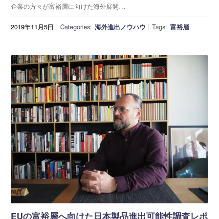
企業の方々が富裕層に向けた海外展開…
2019年11月5日
Categories:
海外進出ノウハウ
Tags:
富裕層
EUの富裕層へ向けた日本製品進出可能性調査レポ