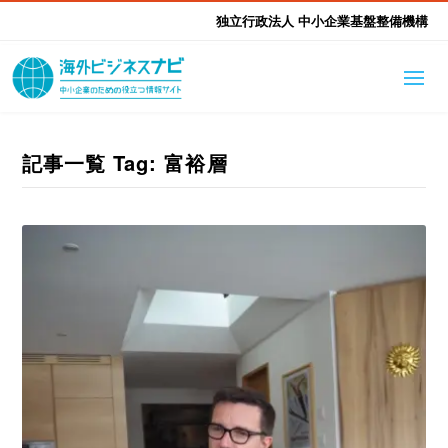
独立行政法人 中小企業基盤整備機構
海外ビジネスナビとは
はじめて海外
記事一覧 Tag: 富裕層
海外展開そもそも講座
生成AI活用ツール集
ふかぼり海外
海外出展 海外展示会ハン
海外進出ノウハウ
現地レポート
EUガイドブック
アドバイザーリスト
ドブック
進出・支援事例
調査レポート
本部・関東本部
北海道本部
支援メニュー
東北本部
中部本部
海外展開アドバイス支援
支援機関相談
北陸本部
近畿本部