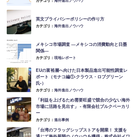
カテゴリ：
海外進出ノウハウ
英文プライバシーポリシーの作り方
カテゴリ：
海外進出ノウハウ
メキシコ市場調査 ―メキシコの消費動向と日墨
関係―
カテゴリ：
現地レポート
EUの富裕層へ向けた日本製品進出可能性調査レ
ポート（モナコ編①-クラウス・ロブグリーン
氏-）
カテゴリ：
海外進出ノウハウ
「利益を上げるため需要旺盛で競合の少ない海外
市場に活路を見出す」 ‐ 有限会社ブルクベーカリ
ー
カテゴリ：
進出事例
「台湾のフラッグシップストアを開業！ 支援を
通じて海外展開のノウハウを獲得」株式会社イワ