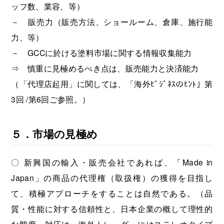
ッフ数、業容、等）
－ 販売力（販売方法、ショールーム、倉庫、施行能
力、等）
－ GCCに於ける塗料市場に関する情報収集能力
⇒ 慎重に見極めるべき点は、販売能力と決済能力
（「代理店起用」に関しては、「海外ﾋﾞｼﾞﾈｽのﾋﾝﾄ」第
3回 /第6回ご参照。）
５．市場の見極め
〇 新興国の輸入・販売会社であれば、「Made in
Japan」の商品の代理権（取扱権）の獲得を目指し
て、積極アプローチをすることは自然である。（品
質・性能に対する信頼性と、日本企業の概して理性的
な態度・対応は、海外トレーダーにはステレオタイプ