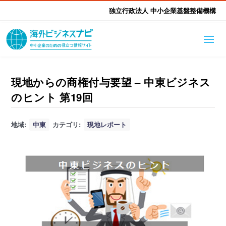
独立行政法人 中小企業基盤整備機構
海外ビジネスナビとは
はじめて海外
現地からの商権付与要望 – 中東ビジネス
のヒント 第19回
海外展開そもそも講座
生成AI活用ツール集
ふかぼり海外
地域:
中東
カテゴリ:
現地レポート
海外出展 海外展示会ハン
海外進出ノウハウ
現地レポート
EUガイドブック
アドバイザーリスト
ドブック
進出・支援事例
調査レポート
本部・関東本部
北海道本部
支援メニュー
東北本部
中部本部
海外展開アドバイス支援
支援機関相談
北陸本部
近畿本部