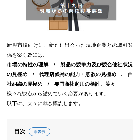
海外展開支援メニュー
関係機関のリンク集
中国本部
四国本部
九州本部
沖縄事務所
新規市場向けに、新たに出会った現地企業との取引関
係を築く為には、
市場の特性の理解 / 製品の競争力及び競合他社状況
の見極め / 代理店候補の能力・意欲の見極め / 自
社組織の見極め / 専門商社起用の検討、等々
様々な観点から詰めていく必要があります。
以下に、夫々に就き概説します。
目次
非表示