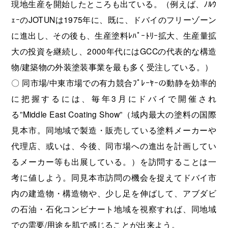
現地生産を開始したところも出ている。（例えば、ﾉﾙｳ
ｪｰのJOTUNは1975年に、既に、ドバイのフリーゾーン
に進出し、その後も、生産塗料ﾚﾊﾟｰﾄﾘｰ拡大、生産量拡
大の投資を継続し、2000年代にはGCCの代表的な構造
物/建築物の外装塗装事業を最も多く受注している。）
〇 同市場/中東市場での有力競合ﾌﾟﾚｰﾔｰの動静を効率的
に把握するには、毎年3月にドバイで開催され
る”Middle East Coating Show”（域内最大の塗料の国際
見本市。同地域で製造・販売している塗料メーカーや
代理店、或いは、今後、同市場への進出を計画してい
るメーカー等も出展している。）を訪問することは一
考に値しよう。同見本市訪問の機会を捉えてドバイ市
内の建造物・構造物や、少し足を伸ばして、アブダビ
の石油・石化コンビナート地域を視察すれば、同地域
での需要/用途を肌で感じることが出来よう。