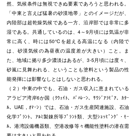
然、気候条件は無視できぬ要素であろうと思われる。
「中東と言えば猛暑の砂漠地帯」とのイメージだが、
内陸部は超乾燥気候である一方、沿岸部では非常に多
湿である。共通しているのは、4～9月頃には気温が非
常に高く、時には50℃を超える高温になる（内陸で
は、砂漠気候の為昼夜の温度差が大きい）こと。ま
た、地域に拠り多少濃淡はあるが、3-5月頃には度々、
砂嵐に見舞われる、ということも塗料という製品の性
能発揮には影響なしとはしないと思われる。
（２）中東の中でも、石油・ガス収入に恵まれている
アラビア湾岸6か国（ｸｳｪｲﾄ、ﾊﾞﾊﾚｰﾝ、ｻｳｼﾞｱﾗﾋﾞｱ、ｶﾀｰ
ﾙ、UAE，ｵﾏｰﾝ）では、石油・ガス生産関連施設、石油
化学ﾌﾟﾗﾝﾄ、ｱﾙﾐ製錬所等ﾌﾟﾗﾝﾄ類、大型ｼｮｯﾋﾟﾝｸﾞ・ﾓｰ
ﾙ、港湾設備機器類、空港改修等々機能性塗料の潜在需
要は大きいと思われる。