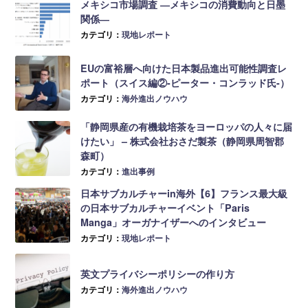
メキシコ市場調査 ―メキシコの消費動向と日墨
関係―
カテゴリ：
現地レポート
EUの富裕層へ向けた日本製品進出可能性調査レ
ポート（スイス編②-ピーター・コンラッド氏-）
カテゴリ：
海外進出ノウハウ
「静岡県産の有機栽培茶をヨーロッパの人々に届
けたい」 – 株式会社おさだ製茶（静岡県周智郡
森町）
カテゴリ：
進出事例
日本サブカルチャーin海外【6】フランス最大級
の日本サブカルチャーイベント「Paris
Manga」オーガナイザーへのインタビュー
カテゴリ：
現地レポート
英文プライバシーポリシーの作り方
カテゴリ：
海外進出ノウハウ