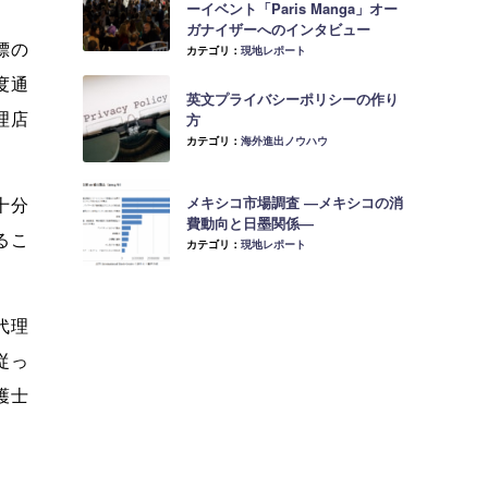
ーイベント「Paris Manga」オー
ガナイザーへのインタビュー
標の
カテゴリ：
現地レポート
度通
英文プライバシーポリシーの作り
理店
方
カテゴリ：
海外進出ノウハウ
十分
メキシコ市場調査 ―メキシコの消
費動向と日墨関係―
るこ
カテゴリ：
現地レポート
代理
従っ
護士