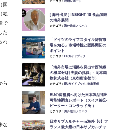
カテゴリ：
現地レポート
（国
（独
[ 海外出展 ] INSIGHT 18 食品関連
の海外展開
律で
カテゴリ：
海外進出ノウハウ
した
「ドイツのライフスタイル雑貨市
られ
場を知る」市場特性と販路開拓の
ポイント
カテゴリ：
EUガイドブック
「海外市場に活路を見出す西陣織
の機屋4代目夫妻の挑戦」- 岡本織
物株式会社（京都府京都市）
から
カテゴリ：
EUガイドブック
,
進出事例
EUの富裕層へ向けた日本製品進出
可能性調査レポート（スイス編②-
ピーター・コンラッド氏-）
カテゴリ：
海外進出ノウハウ
日本サブカルチャーin海外【6】フ
来な
ランス最大級の日本サブカルチャ