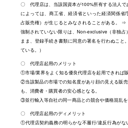
〇 代理店は、当該国資本が100%所有する法人
によっては、商工省、経済省といった経済関係省庁が多
占販売権）が生じるとみなされることがある。 ⇒
強制されていない限りは、Non-exclusive（
まま、登録手続き書類に同意の署名を行わぬこと。
ている。）
〇 代理店起用のメリット
①市場/業界をよく知る優良代理店を起用できれば
②当該製品の市場での知名度があり顔の見える販売
も、消費者・購買者の安心感となる。
③並行輸入等自社の同一商品との競合や価格混乱を
〇 代理店起用のディメリット
①代理店契約義務の明らかな不履行/違反行為がな