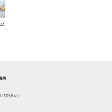
東ビ
機構
 虎ノ門37森ビル