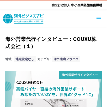
独立行政法人 中小企業基盤整備機構
海外ビジネスナビとは
はじめて海外
海外営業代行インタビュー：COUXU株
式会社（１）
海外展開そもそも講座
生成AI活用ツール集
ふかぼり海外
地域:
地域設定なし
カテゴリ:
海外進出ノウハウ
海外出展 海外展示会ハン
海外進出ノウハウ
現地レポート
EUガイドブック
アドバイザーリスト
ドブック
進出・支援事例
調査レポート
本部・関東本部
北海道本部
支援メニュー
東北本部
中部本部
海外展開アドバイス支援
支援機関相談
北陸本部
近畿本部