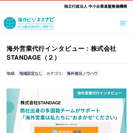
独立行政法人 中小企業基盤整備機構
海外ビジネスナビとは
はじめて海外
海外営業代行インタビュー：株式会社
STANDAGE（２）
海外展開そもそも講座
生成AI活用ツール集
ふかぼり海外
地域:
地域設定なし
カテゴリ:
海外進出ノウハウ
海外出展 海外展示会ハン
海外進出ノウハウ
現地レポート
EUガイドブック
アドバイザーリスト
ドブック
進出・支援事例
調査レポート
本部・関東本部
北海道本部
支援メニュー
東北本部
中部本部
海外展開アドバイス支援
支援機関相談
北陸本部
近畿本部