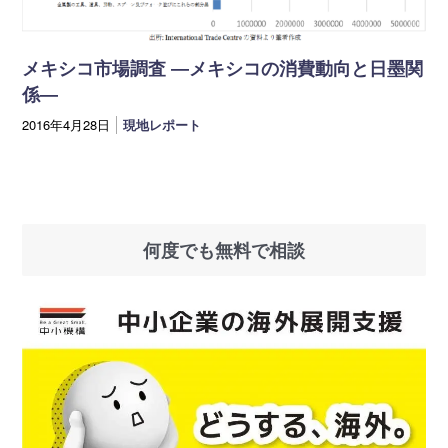
海外展開支援メニュー
関係機関のリンク集
中国本部
四国本部
メキシコ市場調査 ―メキシコの消費動向と日墨関
係―
九州本部
沖縄事務所
2016年4月28日
現地レポート
何度でも無料で相談