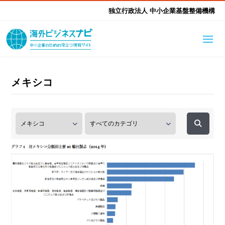
独立行政法人 中小企業基盤整備機構
海外ビジネスナビとは
はじめて海外
メキシコ
海外展開そもそも講座
生成AI活用ツール集
ふかぼり海外
海外出展 海外展示会ハン
海外進出ノウハウ
現地レポート
EUガイドブック
アドバイザーリスト
ドブック
進出・支援事例
調査レポート
本部・関東本部
北海道本部
支援メニュー
東北本部
中部本部
海外展開アドバイス支援
支援機関相談
北陸本部
近畿本部