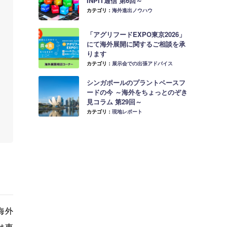
INPIT通信 第6回～
カテゴリ：
海外進出ノウハウ
「アグリフードEXPO東京2026」
にて海外展開に関するご相談を承
ります
カテゴリ：
展示会での出張アドバイス
シンガポールのプラントベースフ
ードの今 ～海外をちょっとのぞき
見コラム 第29回～
カテゴリ：
現地レポート
た海外
は東