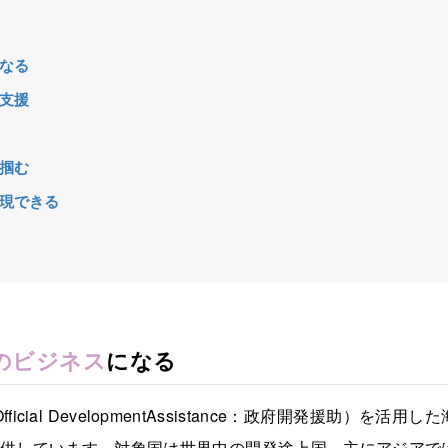
なる
支援
掴む
現できる
のビジネス
になる
ial DevelopmentAssistance：政府開発援助）を活用し
供しています。対象国は世界中の開発途上国、主にアジアで