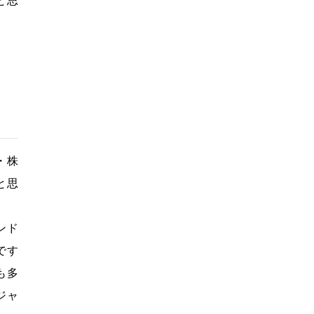
・株
と思
ンド
です
も多
ジャ