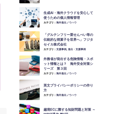
生成AI・海外クラウドを安心して
使うための個人情報管理
カテゴリ：
海外進出ノウハウ
「グルテンフリー栗せんべい等の
伝統的な焼菓子を世界へ」フジタ
セイカ株式会社
カテゴリ：
支援事例
,
進出・支援事例
外務省が発出する危険情報・スポ
ット情報とは？ 海外安全対策シ
リーズ 第３回
カテゴリ：
海外進出ノウハウ
英文プライバシーポリシーの作り
方
カテゴリ：
海外進出ノウハウ
越境ECに際する知財問題と対策 ～