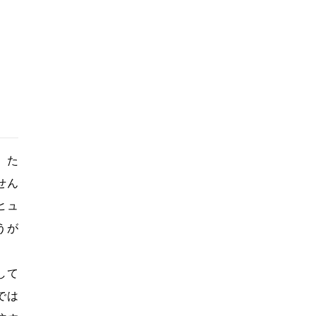
。た
せん
ヒュ
うが
して
では