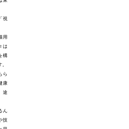
「視
猫用
々は
を構
す。
もら
健康
、途
るん
や技
と思