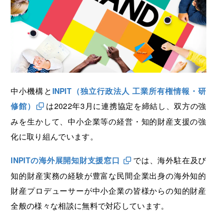
海外展開支援メニュー
関係機関のリンク集
中国本部
四国本部
九州本部
沖縄事務所
中小機構と
INPIT（独立行政法人 工業所有権情報・研
修館）
は2022年3月に連携協定を締結し、双方の強
みを生かして、中小企業等の経営・知的財産支援の強
化に取り組んでいます。
INPITの海外展開知財支援窓口
では、海外駐在及び
知的財産実務の経験が豊富な民間企業出身の海外知的
財産プロデューサーが中小企業の皆様からの知的財産
全般の様々な相談に無料で対応しています。