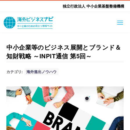
独立行政法人 中小企業基盤整備機構
海外ビジネスナビとは
はじめて海外
中小企業等のビジネス展開とブランド＆
知財戦略 ～INPIT通信 第5回～
海外展開そもそも講座
生成AI活用ツール集
ふかぼり海外
カテゴリ:
海外進出ノウハウ
海外出展 海外展示会ハン
海外進出ノウハウ
現地レポート
EUガイドブック
アドバイザーリスト
ドブック
進出・支援事例
調査レポート
本部・関東本部
北海道本部
支援メニュー
東北本部
中部本部
海外展開アドバイス支援
支援機関相談
北陸本部
近畿本部