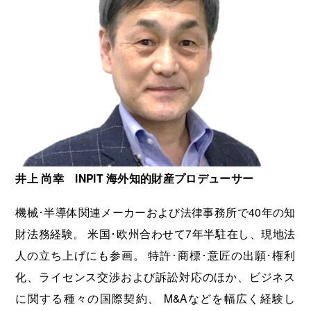
井上 尚幸 INPIT 海外知的財産プロデューサー
機械･半導体関連メーカーおよび法律事務所で40年の知
財法務経験。 米国･欧州合わせて7年半駐在し、現地法
人の立ち上げにも参画。 特許･商標･意匠の出願･権利
化、ライセンス交渉および訴訟対応のほか、ビジネス
に関する種々の国際契約、 M&Aなどを幅広く経験し