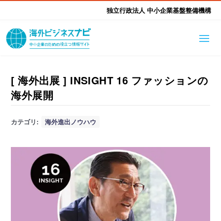
独立行政法人 中小企業基盤整備機構
海外ビジネスナビとは
はじめて海外
[ 海外出展 ] INSIGHT 16 ファッションの
海外展開
海外展開そもそも講座
生成AI活用ツール集
ふかぼり海外
カテゴリ:
海外進出ノウハウ
海外出展 海外展示会ハン
海外進出ノウハウ
現地レポート
EUガイドブック
アドバイザーリスト
ドブック
進出・支援事例
調査レポート
本部・関東本部
北海道本部
支援メニュー
東北本部
中部本部
海外展開アドバイス支援
支援機関相談
北陸本部
近畿本部