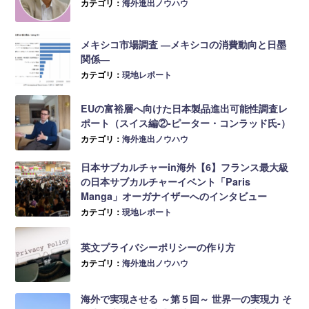
カテゴリ：
海外進出ノウハウ
メキシコ市場調査 ―メキシコの消費動向と日墨
関係―
カテゴリ：
現地レポート
EUの富裕層へ向けた日本製品進出可能性調査レ
ポート（スイス編②-ピーター・コンラッド氏-）
カテゴリ：
海外進出ノウハウ
日本サブカルチャーin海外【6】フランス最大級
の日本サブカルチャーイベント「Paris
Manga」オーガナイザーへのインタビュー
カテゴリ：
現地レポート
英文プライバシーポリシーの作り方
カテゴリ：
海外進出ノウハウ
海外で実現させる ～第５回～ 世界一の実現力 そ