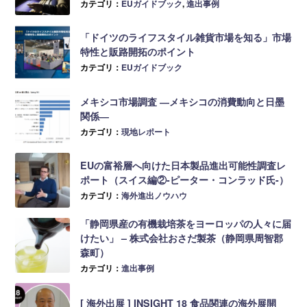
カテゴリ：
EUガイドブック
,
進出事例
「ドイツのライフスタイル雑貨市場を知る」市場
特性と販路開拓のポイント
カテゴリ：
EUガイドブック
メキシコ市場調査 ―メキシコの消費動向と日墨
関係―
カテゴリ：
現地レポート
EUの富裕層へ向けた日本製品進出可能性調査レ
ポート（スイス編②-ピーター・コンラッド氏-）
カテゴリ：
海外進出ノウハウ
「静岡県産の有機栽培茶をヨーロッパの人々に届
けたい」 – 株式会社おさだ製茶（静岡県周智郡
森町）
カテゴリ：
進出事例
[ 海外出展 ] INSIGHT 18 食品関連の海外展開