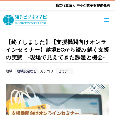
独立行政法人 中小企業基盤整備機構
海外ビジネスナビとは
はじめて海外
【終了しました】【支援機関向けオンラ
インセミナー】越境ECから読み解く支援
海外展開そもそも講座
生成AI活用ツール集
ふかぼり海外
の実態 -現場で見えてきた課題と機会-
海外出展 海外展示会ハン
海外進出ノウハウ
現地レポート
地域:
地域設定なし
カテゴリ:
セミナー
EUガイドブック
アドバイザーリスト
ドブック
進出・支援事例
調査レポート
本部・関東本部
北海道本部
支援メニュー
東北本部
中部本部
海外展開アドバイス支援
支援機関相談
北陸本部
近畿本部