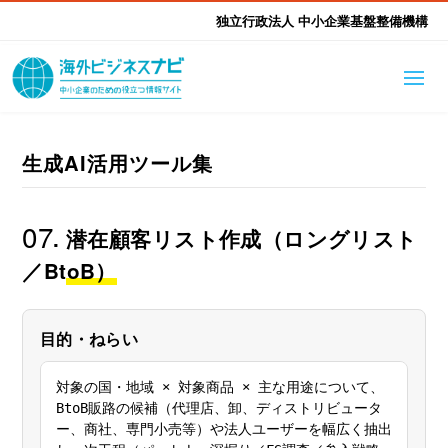
独立行政法人 中小企業基盤整備機構
海外ビジネスナビとは
はじめて海外
生成AI活用ツール集
海外展開そもそも講座
生成AI活用ツール集
ふかぼり海外
07
.
潜在顧客リスト作成（ロングリスト
海外出展 海外展示会ハン
／BtoB）
海外進出ノウハウ
現地レポート
EUガイドブック
アドバイザーリスト
ドブック
進出・支援事例
調査レポート
目的・ねらい
本部・関東本部
北海道本部
支援メニュー
東北本部
中部本部
海外展開アドバイス支援
支援機関相談
北陸本部
近畿本部