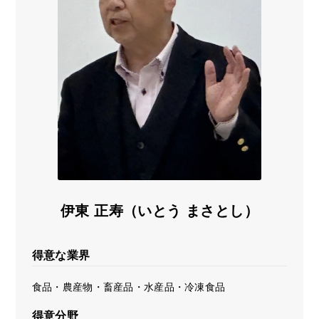
海外展開支援メニュー
関係機関のリンク集
中国本部
四国本部
九州本部
沖縄事務所
伊東 正寿（いとう まさとし）
得意な業界
食品・農産物・畜産品・水産品・冷凍食品
得意分野