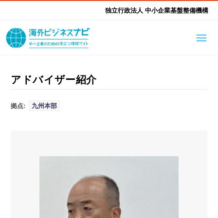
独立行政法人 中小企業基盤整備機構
海外ビジネスナビとは
はじめて海外
アドバイザー紹介
海外展開そもそも講座
生成AI活用ツール集
拠点:
九州本部
ふかぼり海外
海外出展 海外展示会ハン
海外進出ノウハウ
現地レポート
EUガイドブック
アドバイザーリスト
ドブック
進出・支援事例
調査レポート
本部・関東本部
北海道本部
支援メニュー
東北本部
中部本部
海外展開アドバイス支援
支援機関相談
北陸本部
近畿本部