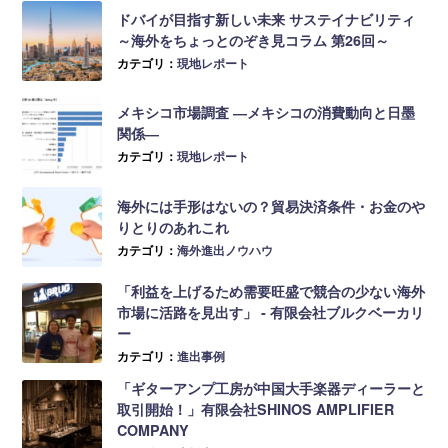
ドバイが目指す新しい未来 サステイナビリティ
～海外をちょっとのぞき見コラム 第26回～
カテゴリ：
現地レポート
メキシコ市場調査 ―メキシコの消費動向と日墨
関係―
カテゴリ：
現地レポート
海外には手形はないの？貿易決済条件・お金のや
りとりのあれこれ
カテゴリ：
海外進出ノウハウ
「利益を上げるため需要旺盛で競合の少ない海外
市場に活路を見出す」 ‐ 有限会社ブルクベーカリ
ー
カテゴリ：
進出事例
「ギターアンプ工房が中国大手楽器ディーラーと
取引開始！」有限会社SHINOS AMPLIFIER
COMPANY