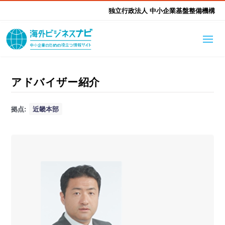
独立行政法人 中小企業基盤整備機構
海外ビジネスナビとは
はじめて海外
アドバイザー紹介
海外展開そもそも講座
生成AI活用ツール集
拠点:
近畿本部
ふかぼり海外
海外出展 海外展示会ハン
海外進出ノウハウ
現地レポート
EUガイドブック
アドバイザーリスト
ドブック
進出・支援事例
調査レポート
本部・関東本部
北海道本部
支援メニュー
東北本部
中部本部
海外展開アドバイス支援
支援機関相談
北陸本部
近畿本部