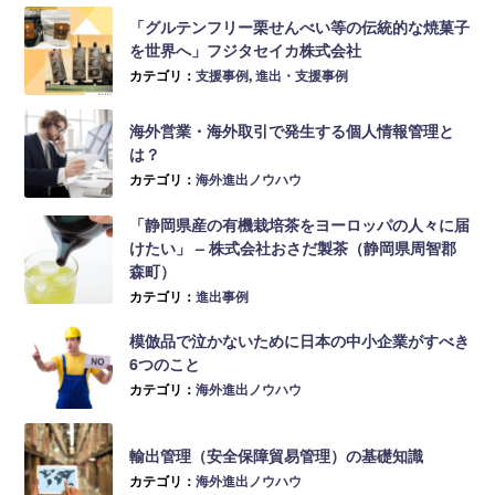
「グルテンフリー栗せんべい等の伝統的な焼菓子
を世界へ」フジタセイカ株式会社
カテゴリ：
支援事例
,
進出・支援事例
海外営業・海外取引で発生する個人情報管理と
は？
カテゴリ：
海外進出ノウハウ
「静岡県産の有機栽培茶をヨーロッパの人々に届
けたい」 – 株式会社おさだ製茶（静岡県周智郡
森町）
カテゴリ：
進出事例
模倣品で泣かないために日本の中小企業がすべき
6つのこと
カテゴリ：
海外進出ノウハウ
輸出管理（安全保障貿易管理）の基礎知識
カテゴリ：
海外進出ノウハウ