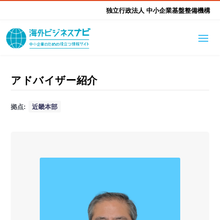
独立行政法人 中小企業基盤整備機構
海外ビジネスナビとは
はじめて海外
アドバイザー紹介
海外展開そもそも講座
生成AI活用ツール集
拠点:
近畿本部
ふかぼり海外
海外出展 海外展示会ハン
海外進出ノウハウ
現地レポート
EUガイドブック
アドバイザーリスト
ドブック
進出・支援事例
調査レポート
本部・関東本部
北海道本部
支援メニュー
東北本部
中部本部
海外展開アドバイス支援
支援機関相談
北陸本部
近畿本部