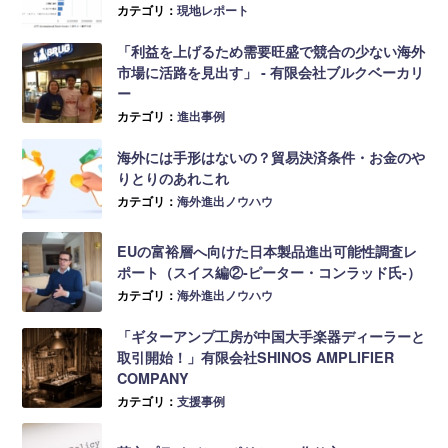
カテゴリ：
現地レポート
「利益を上げるため需要旺盛で競合の少ない海外
市場に活路を見出す」 ‐ 有限会社ブルクベーカリ
ー
カテゴリ：
進出事例
海外には手形はないの？貿易決済条件・お金のや
りとりのあれこれ
カテゴリ：
海外進出ノウハウ
EUの富裕層へ向けた日本製品進出可能性調査レ
ポート（スイス編②-ピーター・コンラッド氏-）
カテゴリ：
海外進出ノウハウ
「ギターアンプ工房が中国大手楽器ディーラーと
取引開始！」有限会社SHINOS AMPLIFIER
COMPANY
カテゴリ：
支援事例