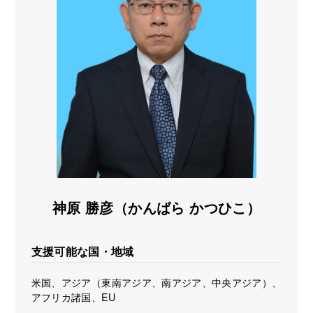
海外展開支援メニュー
関係機関のリンク集
中国本部
四国本部
九州本部
沖縄事務所
神原 勝彦（かんばら かつひこ）
支援可能な国・地域
米国、アジア（東南アジア、南アジア、中央アジア）、
アフリカ諸国、EU