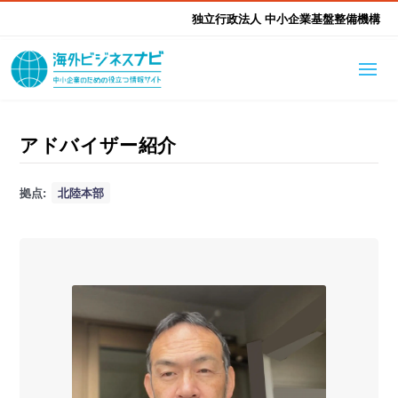
独立行政法人 中小企業基盤整備機構
海外ビジネスナビとは
はじめて海外
アドバイザー紹介
海外展開そもそも講座
生成AI活用ツール集
拠点:
北陸本部
ふかぼり海外
海外出展 海外展示会ハン
海外進出ノウハウ
現地レポート
EUガイドブック
アドバイザーリスト
ドブック
進出・支援事例
調査レポート
本部・関東本部
北海道本部
支援メニュー
東北本部
中部本部
海外展開アドバイス支援
支援機関相談
北陸本部
近畿本部