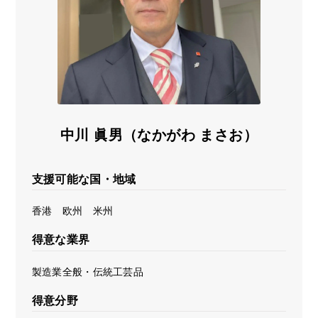
海外展開支援メニュー
関係機関のリンク集
中国本部
四国本部
九州本部
沖縄事務所
中川 眞男（なかがわ まさお）
支援可能な国・地域
香港 欧州 米州
得意な業界
製造業全般・伝統工芸品
得意分野