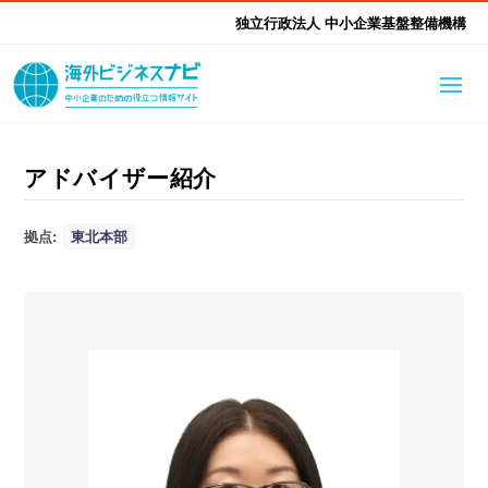
独立行政法人 中小企業基盤整備機構
海外ビジネスナビとは
はじめて海外
アドバイザー紹介
海外展開そもそも講座
生成AI活用ツール集
拠点:
東北本部
ふかぼり海外
海外出展 海外展示会ハン
海外進出ノウハウ
現地レポート
EUガイドブック
アドバイザーリスト
ドブック
進出・支援事例
調査レポート
本部・関東本部
北海道本部
支援メニュー
東北本部
中部本部
海外展開アドバイス支援
支援機関相談
北陸本部
近畿本部