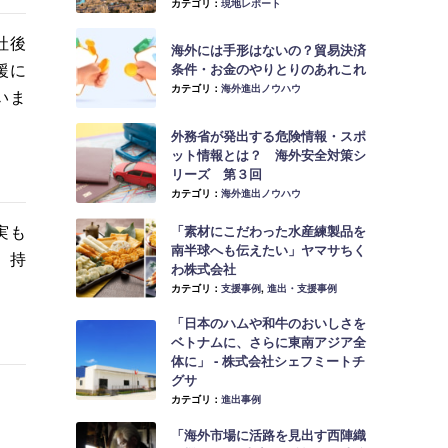
カテゴリ：
現地レポート
社後
海外には手形はないの？貿易決済
援に
条件・お金のやりとりのあれこれ
カテゴリ：
海外進出ノウハウ
いま
外務省が発出する危険情報・スポ
ット情報とは？ 海外安全対策シ
リーズ 第３回
カテゴリ：
海外進出ノウハウ
実も
「素材にこだわった水産練製品を
南半球へも伝えたい」ヤマサちく
、持
わ株式会社
カテゴリ：
支援事例
,
進出・支援事例
「日本のハムや和牛のおいしさを
ベトナムに、さらに東南アジア全
体に」 ‐ 株式会社シェフミートチ
グサ
カテゴリ：
進出事例
「海外市場に活路を見出す西陣織