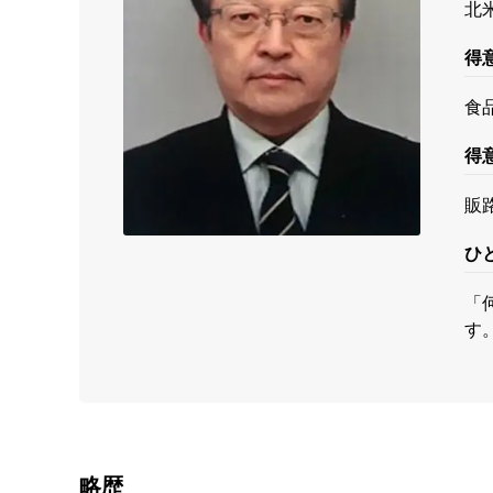
北
得
食
得
販
ひ
「
す
略歴