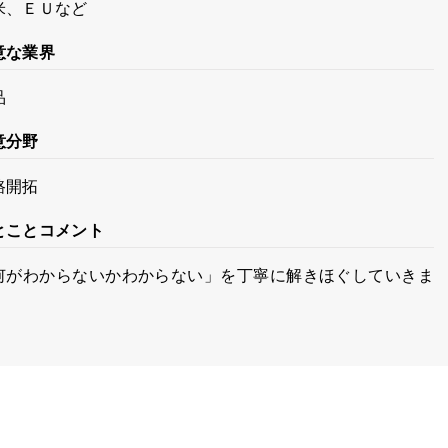
米、ＥＵなど
意な業界
品
意分野
路開拓
とことコメント
何がわからないかわからない」を丁寧に解きほぐしていきま
。