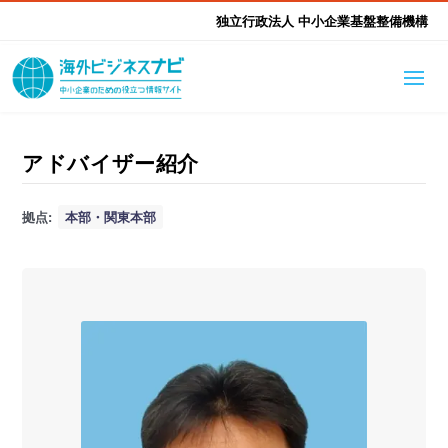
独立行政法人 中小企業基盤整備機構
海外ビジネスナビとは
はじめて海外
アドバイザー紹介
海外展開そもそも講座
生成AI活用ツール集
拠点:
本部・関東本部
ふかぼり海外
海外出展 海外展示会ハン
海外進出ノウハウ
現地レポート
EUガイドブック
アドバイザーリスト
ドブック
進出・支援事例
調査レポート
本部・関東本部
北海道本部
支援メニュー
東北本部
中部本部
海外展開アドバイス支援
支援機関相談
北陸本部
近畿本部