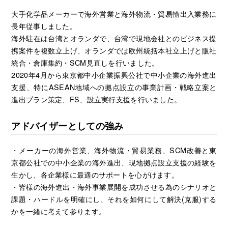
大手化学品メーカーで海外営業と海外物流・貿易輸出入業務に
長年従事しました。
海外駐在は台湾とオランダで、台湾で現地会社とのビジネス提
携案件を複数立上げ、オランダでは欧州統括本社立上げと販社
統合・倉庫集約・SCM見直しを行いました。
2020年4月から東京都中小企業振興公社で中小企業の海外進出
支援、特にASEAN地域への拠点設立の事業計画・戦略立案と
進出プラン策定、FS、設立実行支援を行いました。
アドバイザーとしての強み
・メーカーの海外営業、海外物流・貿易業務、SCM改善と東
京都公社での中小企業の海外進出、現地拠点設立支援の経験を
生かし、各企業様に最適のサポートを心がけます。
・皆様の海外進出・海外事業展開を成功させる為のシナリオと
課題・ハードルを明確にし、それを如何にして解決(克服)する
かを一緒に考えて参ります。