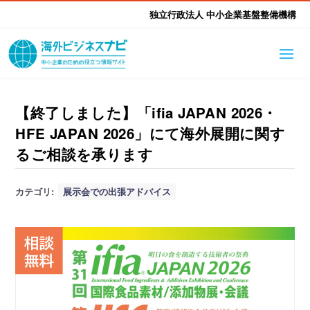
独立行政法人 中小企業基盤整備機構
海外ビジネスナビとは
はじめて海外
【終了しました】「ifia JAPAN 2026・
HFE JAPAN 2026」にて海外展開に関す
海外展開そもそも講座
生成AI活用ツール集
ふかぼり海外
るご相談を承ります
海外出展 海外展示会ハン
海外進出ノウハウ
現地レポート
カテゴリ:
展示会での出張アドバイス
EUガイドブック
アドバイザーリスト
ドブック
進出・支援事例
調査レポート
本部・関東本部
北海道本部
支援メニュー
東北本部
中部本部
海外展開アドバイス支援
支援機関相談
北陸本部
近畿本部