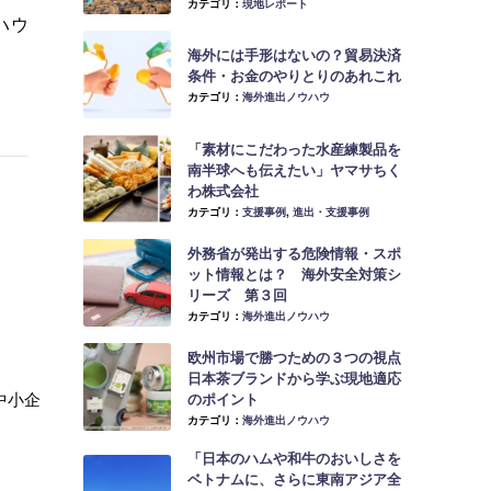
カテゴリ：
現地レポート
ハウ
海外には手形はないの？貿易決済
条件・お金のやりとりのあれこれ
カテゴリ：
海外進出ノウハウ
「素材にこだわった水産練製品を
南半球へも伝えたい」ヤマサちく
わ株式会社
カテゴリ：
支援事例
,
進出・支援事例
外務省が発出する危険情報・スポ
ット情報とは？ 海外安全対策シ
リーズ 第３回
カテゴリ：
海外進出ノウハウ
欧州市場で勝つための３つの視点
日本茶ブランドから学ぶ現地適応
中小企
のポイント
カテゴリ：
海外進出ノウハウ
）
「日本のハムや和牛のおいしさを
ベトナムに、さらに東南アジア全