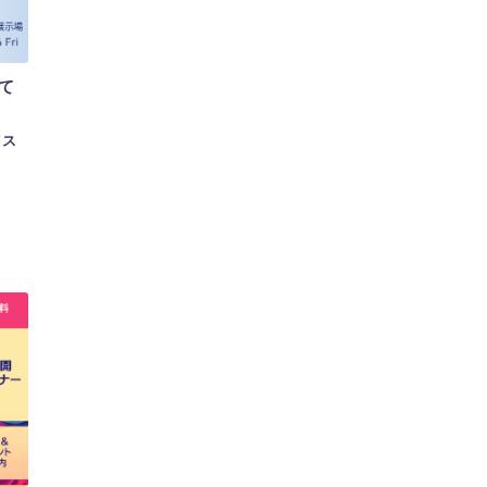
にて
イス