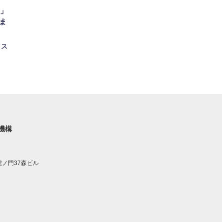
5」
ま
イス
機構
 虎ノ門37森ビル