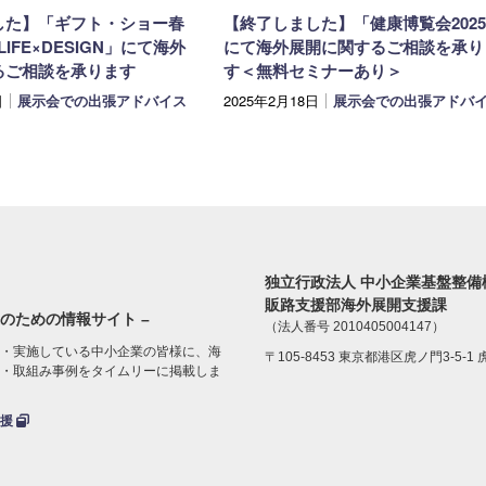
した】「ギフト・ショー春
【終了しました】「健康博覧会202
回LIFE×DESIGN」にて海外
にて海外展開に関するご相談を承り
るご相談を承ります
す＜無料セミナーあり＞
日
展示会での出張アドバイス
2025年2月18日
展示会での出張アドバ
独立行政法人 中小企業基盤整備
販路支援部海外展開支援課
のための情報サイト –
（法人番号 2010405004147）
・実施している中小企業の皆様に、海
〒105-8453 東京都港区虎ノ門3-5-1
・取組み事例をタイムリーに掲載しま
支援